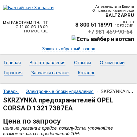
Автозапчасти из Европы
Отправка из Калининграда
BALTZAP.RU
МЫ РАБОТАЕМ ПН...ПТ
БЕСПЛАТНО
8 800 5118991
ПО РОССИИ
С 11:00 ДО 18:00
+7 981 459-90-64
ПО МОСКВЕ
Заказать обратный звонок
Главная
Все отправления
Отзывы
О компании
Гарантия
Запчасти на заказ
Каталог
Товары
→
Электронные блоки управления
→
SKRZYNKA предохранителей OPEL CORSA D 13217387EA
SKRZYNKA предохранителей OPEL
CORSA D 13217387EA
Цена
по запросу
цена не указана в прайсе, пожалуйста, уточняйте
возможен заказ с предоплатой 10%