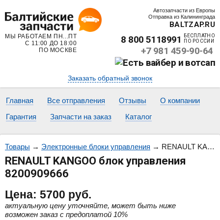
Автозапчасти из Европы
Отправка из Калининграда
BALTZAP.RU
МЫ РАБОТАЕМ ПН...ПТ
БЕСПЛАТНО
8 800 5118991
ПО РОССИИ
С 11:00 ДО 18:00
+7 981 459-90-64
ПО МОСКВЕ
Заказать обратный звонок
Главная
Все отправления
Отзывы
О компании
Гарантия
Запчасти на заказ
Каталог
Товары
→
Электронные блоки управления
→
RENAULT KANGOO блок управления 8200909666
RENAULT KANGOO блок управления
8200909666
Цена:
5700
руб.
актуальную цену уточняйте, может быть ниже
возможен заказ с предоплатой 10%