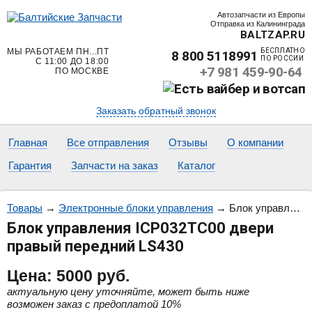
Автозапчасти из Европы
Отправка из Калининграда
BALTZAP.RU
МЫ РАБОТАЕМ ПН...ПТ
БЕСПЛАТНО
8 800 5118991
ПО РОССИИ
С 11:00 ДО 18:00
+7 981 459-90-64
ПО МОСКВЕ
Заказать обратный звонок
Главная
Все отправления
Отзывы
О компании
Гарантия
Запчасти на заказ
Каталог
Товары
→
Электронные блоки управления
→
Блок управления ICP032TC00 двери правый передний LS430
Блок управления ICP032TC00 двери
правый передний LS430
Цена:
5000
руб.
актуальную цену уточняйте, может быть ниже
возможен заказ с предоплатой 10%