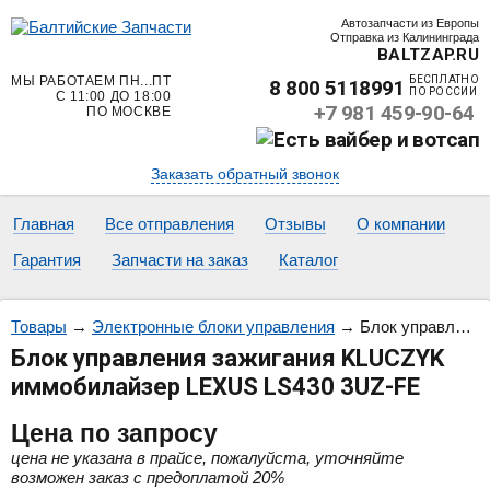
Автозапчасти из Европы
Отправка из Калининграда
BALTZAP.RU
МЫ РАБОТАЕМ ПН...ПТ
БЕСПЛАТНО
8 800 5118991
ПО РОССИИ
С 11:00 ДО 18:00
+7 981 459-90-64
ПО МОСКВЕ
Заказать обратный звонок
Главная
Все отправления
Отзывы
О компании
Гарантия
Запчасти на заказ
Каталог
Товары
→
Электронные блоки управления
→
Блок управления зажигания KLUCZYK иммобилайзер LEXUS LS430 3UZ-FE
Блок управления зажигания KLUCZYK
иммобилайзер LEXUS LS430 3UZ-FE
Цена
по запросу
цена не указана в прайсе, пожалуйста, уточняйте
возможен заказ с предоплатой 20%