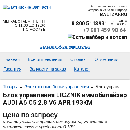
Автозапчасти из Европы
Отправка из Калининграда
BALTZAP.RU
МЫ РАБОТАЕМ ПН...ПТ
БЕСПЛАТНО
8 800 5118991
ПО РОССИИ
С 11:00 ДО 18:00
+7 981 459-90-64
ПО МОСКВЕ
Заказать обратный звонок
Главная
Все отправления
Отзывы
О компании
Гарантия
Запчасти на заказ
Каталог
Товары
→
Электронные блоки управления
→
Блок управления LICZNIK иммобилайзер AUDI A6 C5 2.8 V6 APR 193KM
Блок управления LICZNIK иммобилайзер
AUDI A6 C5 2.8 V6 APR 193KM
Цена
по запросу
цена не указана в прайсе, пожалуйста, уточняйте
возможен заказ с предоплатой 10%