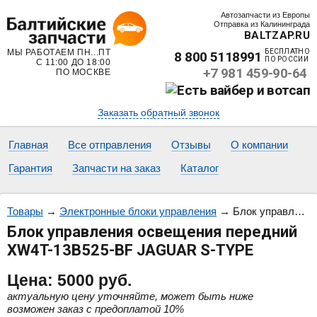
Автозапчасти из Европы
Отправка из Калининграда
BALTZAP.RU
МЫ РАБОТАЕМ ПН...ПТ
БЕСПЛАТНО
8 800 5118991
ПО РОССИИ
С 11:00 ДО 18:00
+7 981 459-90-64
ПО МОСКВЕ
Заказать обратный звонок
Главная
Все отправления
Отзывы
О компании
Гарантия
Запчасти на заказ
Каталог
Товары
→
Электронные блоки управления
→
Блок управления освещения передний XW4T-13B525-BF JAGUAR S-TYPE
Блок управления освещения передний
XW4T-13B525-BF JAGUAR S-TYPE
Цена:
5000
руб.
актуальную цену уточняйте, может быть ниже
возможен заказ с предоплатой 10%