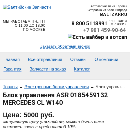
Автозапчасти из Европы
Отправка из Калининграда
BALTZAP.RU
МЫ РАБОТАЕМ ПН...ПТ
БЕСПЛАТНО
8 800 5118991
ПО РОССИИ
С 11:00 ДО 18:00
+7 981 459-90-64
ПО МОСКВЕ
Заказать обратный звонок
Главная
Все отправления
Отзывы
О компании
Гарантия
Запчасти на заказ
Каталог
Товары
→
Электронные блоки управления
→
Блок управления ASR 0185459132 MERCEDES CL W140
Блок управления ASR 0185459132
MERCEDES CL W140
Цена:
5000
руб.
актуальную цену уточняйте, может быть ниже
возможен заказ с предоплатой 10%