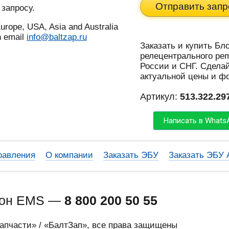
Отправить запр
 запросу.
urope, USA, Asia and Australia
n email
info@baltzap.ru
Заказать и купить Бл
релецентрального pem
России и СНГ. Сделай
актуальной цены и ф
Артикул:
513.322.29
Написать в Whats
равления
О компании
Заказать ЭБУ
Заказать ЭБУ
фон EMS —
8 800 200 50 55
запчасти» / «БалтЗап», все права защищены