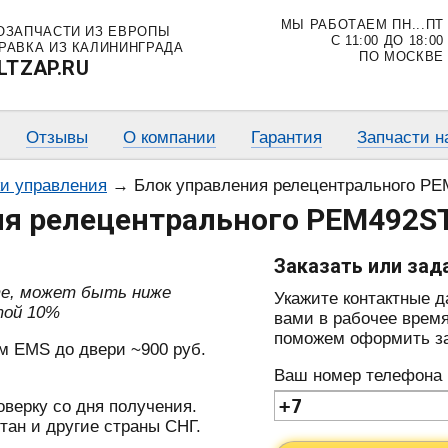
МЫ РАБОТАЕМ ПН...ПТ
ОЗАПЧАСТИ ИЗ ЕВРОПЫ
С 11:00 ДО 18:00
РАВКА ИЗ КАЛИНИНГРАДА
ПО МОСКВЕ
LTZAP.RU
Отзывы
О компании
Гарантия
Запчасти н
ки управления
→
Блок управления релецентрального PE
ия релецентрального PEM492ST
Заказать или зад
те, может быть ниже
Укажите контактные 
той 10%
вами в рабочее время
поможем оформить зак
м EMS до двери ~900 руб.
Ваш номер телефона
оверку со дня получения.
тан и другие страны СНГ.