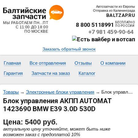
Автозапчасти из Европы
Отправка из Калининграда
BALTZAP.RU
МЫ РАБОТАЕМ ПН...ПТ
БЕСПЛАТНО
8 800 5118991
ПО РОССИИ
С 11:00 ДО 18:00
+7 981 459-90-64
ПО МОСКВЕ
Заказать обратный звонок
Главная
Все отправления
Отзывы
О компании
Гарантия
Запчасти на заказ
Каталог
Товары
→
Электронные блоки управления
→
Блок управления АКПП AUTOMAT 1423690 BMW E39 3.0D 530D
Блок управления АКПП AUTOMAT
1423690 BMW E39 3.0D 530D
Цена:
5400
руб.
актуальную цену уточняйте, может быть ниже
возможен заказ с предоплатой 10%