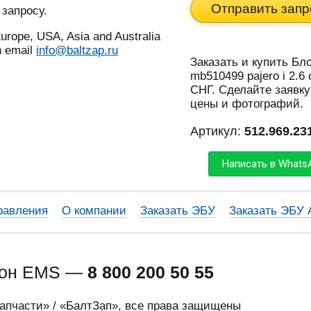
Отправить запр
 запросу.
urope, USA, Asia and Australia
n email
info@baltzap.ru
Заказать и купить Бл
mb510499 pajero i 2.6
СНГ. Сделайте заявку
цены и фотографий.
Артикул:
512.969.23
Написать в Whats
равления
О компании
Заказать ЭБУ
Заказать ЭБУ
фон EMS —
8 800 200 50 55
запчасти» / «БалтЗап», все права защищены