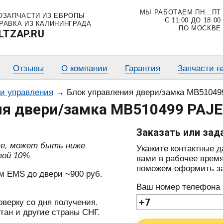
МЫ РАБОТАЕМ ПН...ПТ
ОЗАПЧАСТИ ИЗ ЕВРОПЫ
С 11:00 ДО 18:00
РАВКА ИЗ КАЛИНИНГРАДА
ПО МОСКВЕ
LTZAP.RU
Отзывы
О компании
Гарантия
Запчасти н
ки управления
→
Блок управления двери/замка MB51049
я двери/замка MB510499 PAJER
Заказать или зад
те, может быть ниже
Укажите контактные 
той 10%
вами в рабочее время
поможем оформить зак
м EMS до двери ~900 руб.
Ваш номер телефона
оверку со дня получения.
тан и другие страны СНГ.