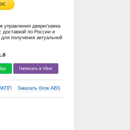
ос
ок управления двери/замка
 с доставкой по России и
 для получения актуальной
1.8
App
Написать в Viber
 АКПП
Заказать блок ABS