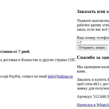
Заказать или з
Укажите контактны
рабочее время: от
заказ, если вас всё
Ваш номер телефо
Отправить запрос
ставки от 7 дней
.
Спасибо за зая
а доставка в Казахстан и другие страны СНГ.
Мы проверим налич
вами.
ccept PayPal, contact on email
info@baltzap.ru
Заказать и купить 
opel corsa tdci с д
заявку для получе
Артикул:
512.648.3
Написать в Whats