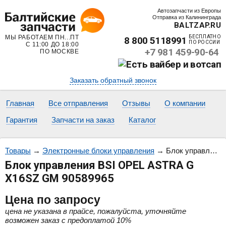
Автозапчасти из Европы
Отправка из Калининграда
BALTZAP.RU
МЫ РАБОТАЕМ ПН...ПТ
БЕСПЛАТНО
8 800 5118991
ПО РОССИИ
С 11:00 ДО 18:00
+7 981 459-90-64
ПО МОСКВЕ
Заказать обратный звонок
Главная
Все отправления
Отзывы
О компании
Гарантия
Запчасти на заказ
Каталог
Товары
→
Электронные блоки управления
→
Блок управления BSI OPEL ASTRA G X16SZ GM 90589965
Блок управления BSI OPEL ASTRA G
X16SZ GM 90589965
Цена
по запросу
цена не указана в прайсе, пожалуйста, уточняйте
возможен заказ с предоплатой 10%