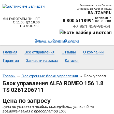
Автозапчасти из Европы
Отправка из Калининграда
BALTZAP.RU
МЫ РАБОТАЕМ ПН...ПТ
БЕСПЛАТНО
8 800 5118991
ПО РОССИИ
С 11:00 ДО 18:00
+7 981 459-90-64
ПО МОСКВЕ
Заказать обратный звонок
Главная
Все отправления
Отзывы
О компании
Гарантия
Запчасти на заказ
Каталог
Товары
→
Электронные блоки управления
→
Блок управления ALFA ROMEO 156 1.8 TS 0261206711
Блок управления ALFA ROMEO 156 1.8
TS 0261206711
Цена
по запросу
цена не указана в прайсе, пожалуйста, уточняйте
возможен заказ с предоплатой 10%