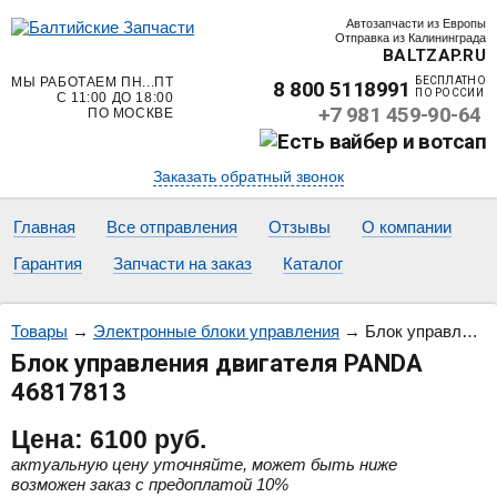
Автозапчасти из Европы
Отправка из Калининграда
BALTZAP.RU
МЫ РАБОТАЕМ ПН...ПТ
БЕСПЛАТНО
8 800 5118991
ПО РОССИИ
С 11:00 ДО 18:00
+7 981 459-90-64
ПО МОСКВЕ
Заказать обратный звонок
Главная
Все отправления
Отзывы
О компании
Гарантия
Запчасти на заказ
Каталог
Товары
→
Электронные блоки управления
→
Блок управления двигателя PANDA 46817813
Блок управления двигателя PANDA
46817813
Цена:
6100
руб.
актуальную цену уточняйте, может быть ниже
возможен заказ с предоплатой 10%