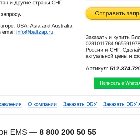
тан и другие страны СНГ.
Отправить запр
 запросу.
urope, USA, Asia and Australia
n email
info@baltzap.ru
Заказать и купить Бл
0281011784 9655919780
России и СНГ. Сделай
актуальной цены и ф
Артикул:
512.374.72
Написать в Whats
равления
О компании
Заказать ЭБУ
Заказать ЭБУ
фон EMS —
8 800 200 50 55