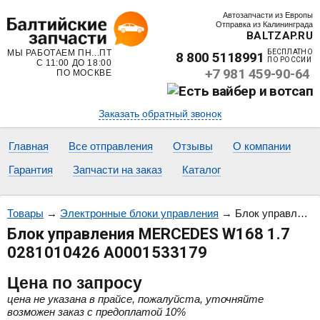
Автозапчасти из Европы
Отправка из Калининграда
BALTZAP.RU
МЫ РАБОТАЕМ ПН...ПТ
БЕСПЛАТНО
8 800 5118991
ПО РОССИИ
С 11:00 ДО 18:00
+7 981 459-90-64
ПО МОСКВЕ
Заказать обратный звонок
Главная
Все отправления
Отзывы
О компании
Гарантия
Запчасти на заказ
Каталог
Товары
→
Электронные блоки управления
→
Блок управления MERCEDES W168 1.7 0281010426 A0001533179
Блок управления MERCEDES W168 1.7
0281010426 A0001533179
Цена
по запросу
цена не указана в прайсе, пожалуйста, уточняйте
возможен заказ с предоплатой 10%