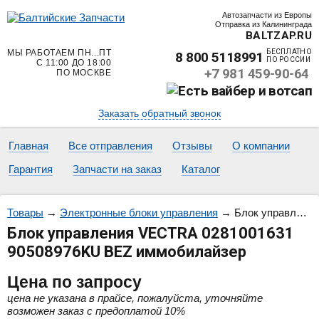
Автозапчасти из Европы
Отправка из Калининграда
BALTZAP.RU
МЫ РАБОТАЕМ ПН...ПТ
БЕСПЛАТНО
8 800 5118991
ПО РОССИИ
С 11:00 ДО 18:00
+7 981 459-90-64
ПО МОСКВЕ
Заказать обратный звонок
Главная
Все отправления
Отзывы
О компании
Гарантия
Запчасти на заказ
Каталог
Товары
→
Электронные блоки управления
→
Блок управления VECTRA 0281001631 90508976KU BEZ иммобилайзер
Блок управления VECTRA 0281001631
90508976KU BEZ иммобилайзер
Цена
по запросу
цена не указана в прайсе, пожалуйста, уточняйте
возможен заказ с предоплатой 10%