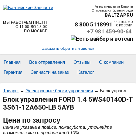
Автозапчасти из Европы
Отправка из Калининграда
BALTZAP.RU
МЫ РАБОТАЕМ ПН...ПТ
БЕСПЛАТНО
8 800 5118991
ПО РОССИИ
С 11:00 ДО 18:00
+7 981 459-90-64
ПО МОСКВЕ
Заказать обратный звонок
Главная
Все отправления
Отзывы
О компании
Гарантия
Запчасти на заказ
Каталог
Товары
→
Электронные блоки управления
→
Блок управления FORD 1.4 5WS40140D-T 3S61-12A650-LB 5AYB
Блок управления FORD 1.4 5WS40140D-T
3S61-12A650-LB 5AYB
Цена
по запросу
цена не указана в прайсе, пожалуйста, уточняйте
возможен заказ с предоплатой 10%