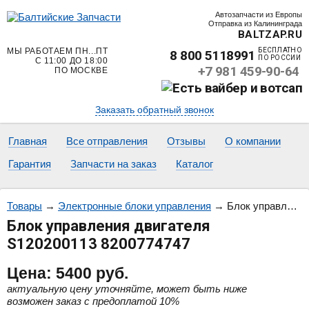
Автозапчасти из Европы
Отправка из Калининграда
BALTZAP.RU
МЫ РАБОТАЕМ ПН...ПТ
БЕСПЛАТНО
8 800 5118991
ПО РОССИИ
С 11:00 ДО 18:00
+7 981 459-90-64
ПО МОСКВЕ
Заказать обратный звонок
Главная
Все отправления
Отзывы
О компании
Гарантия
Запчасти на заказ
Каталог
Товары
→
Электронные блоки управления
→
Блок управления двигателя S120200113 8200774747
Блок управления двигателя
S120200113 8200774747
Цена:
5400
руб.
актуальную цену уточняйте, может быть ниже
возможен заказ с предоплатой 10%