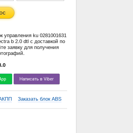
ос
ок управления ku 0281001631
tra b 2.0 dtl с доставкой по
те заявку для получения
отографий.
8.0
App
Написать в Viber
 АКПП
Заказать блок ABS