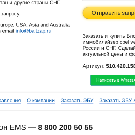
тан и другие страны СНГ.
Отправить запр
 запросу.
urope, USA, Asia and Australia
n email
info@baltzap.ru
Заказать и купить Бл
иммобилайзер opel vec
России и СНГ. Сделай
актуальной цены и ф
Артикул:
510.420.15
Написать в Whats
равления
О компании
Заказать ЭБУ
Заказать ЭБУ
фон EMS —
8 800 200 50 55