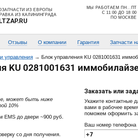
МЫ РАБОТАЕМ ПН...ПТ
ОЗАПЧАСТИ ИЗ ЕВРОПЫ
С 11:00 ДО 18:00
РАВКА ИЗ КАЛИНИНГРАДА
ПО МОСКВЕ
LTZAP.RU
Отзывы
О компании
Гарантия
Запчасти н
ки управления
→
Блок управления KU 0281001631 иммобила
ия KU 0281001631 иммобилайз
Заказать или зад
те, может быть ниже
Укажите контактные 
той 10%
вами в рабочее время
поможем оформить зак
м EMS до двери ~900 руб.
Ваш номер телефона
оверку со дня получения.