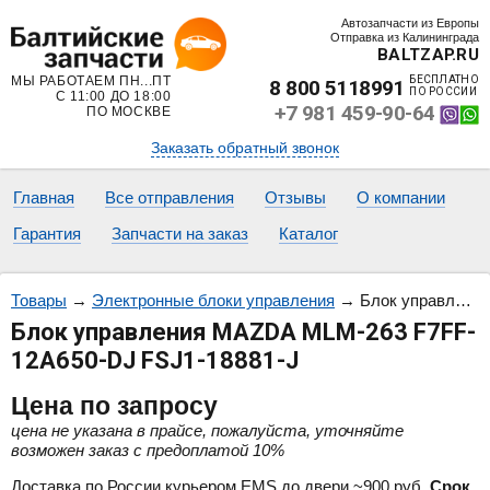
Автозапчасти из Европы
Отправка из Калининграда
BALTZAP.RU
МЫ РАБОТАЕМ ПН...ПТ
БЕСПЛАТНО
8 800 5118991
ПО РОССИИ
С 11:00 ДО 18:00
+7 981 459-90-64
ПО МОСКВЕ
Заказать обратный звонок
Главная
Все отправления
Отзывы
О компании
Гарантия
Запчасти на заказ
Каталог
Товары
→
Электронные блоки управления
→
Блок управления MAZDA MLM-263 F7FF-12A650-DJ FSJ1-18881-J
Блок управления MAZDA MLM-263 F7FF-
12A650-DJ FSJ1-18881-J
Цена
по запросу
цена не указана в прайсе, пожалуйста, уточняйте
возможен заказ с предоплатой 10%
Доставка по России курьером EMS до двери ~900 руб.
Срок