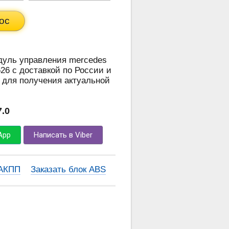
ос
одуль управления mercedes
26 с доставкой по России и
 для получения актуальной
7.0
App
Написать в Viber
 АКПП
Заказать блок ABS