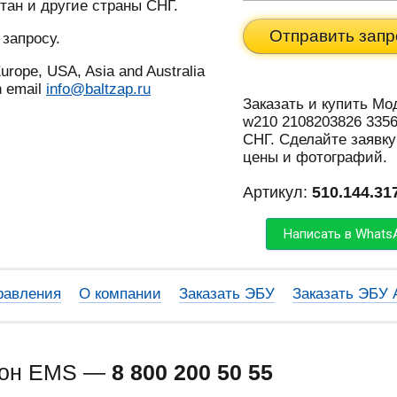
тан и другие страны СНГ.
Отправить запр
 запросу.
urope, USA, Asia and Australia
n email
info@baltzap.ru
Заказать и купить М
w210 2108203826 3356
СНГ. Сделайте заявку
цены и фотографий.
Артикул:
510.144.31
Написать в Whats
равления
О компании
Заказать ЭБУ
Заказать ЭБУ
фон EMS —
8 800 200 50 55