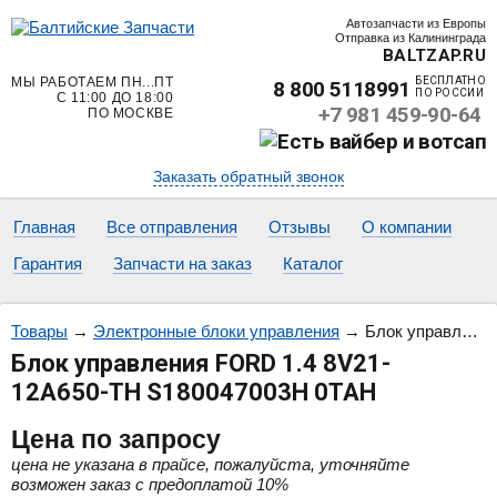
Автозапчасти из Европы
Отправка из Калининграда
BALTZAP.RU
МЫ РАБОТАЕМ ПН...ПТ
БЕСПЛАТНО
8 800 5118991
ПО РОССИИ
С 11:00 ДО 18:00
+7 981 459-90-64
ПО МОСКВЕ
Заказать обратный звонок
Главная
Все отправления
Отзывы
О компании
Гарантия
Запчасти на заказ
Каталог
Товары
→
Электронные блоки управления
→
Блок управления FORD 1.4 8V21-12A650-TH S180047003H 0TAH
Блок управления FORD 1.4 8V21-
12A650-TH S180047003H 0TAH
Цена
по запросу
цена не указана в прайсе, пожалуйста, уточняйте
возможен заказ с предоплатой 10%