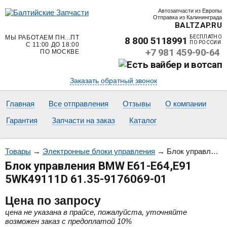
Автозапчасти из Европы
Отправка из Калининграда
BALTZAP.RU
МЫ РАБОТАЕМ ПН...ПТ
БЕСПЛАТНО
8 800 5118991
ПО РОССИИ
С 11:00 ДО 18:00
+7 981 459-90-64
ПО МОСКВЕ
Заказать обратный звонок
Главная
Все отправления
Отзывы
О компании
Гарантия
Запчасти на заказ
Каталог
Товары
→
Электронные блоки управления
→
Блок управления BMW E61-E64,E91 5WK49111D 61.35-9176069-01
Блок управления BMW E61-E64,E91
5WK49111D 61.35-9176069-01
Цена
по запросу
цена не указана в прайсе, пожалуйста, уточняйте
возможен заказ с предоплатой 10%