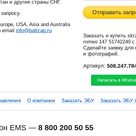
тан и другие страны СНГ.
Отправить запр
 запросу.
urope, USA, Asia and Australia
n email
info@baltzap.ru
Заказать и купить skr
romeo 147 51742240 с
Сделайте заявку для
и фотографий.
Артикул:
508.247.78
Написать в Whats
равления
О компании
Заказать ЭБУ
Заказать ЭБУ
фон EMS —
8 800 200 50 55