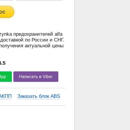
ос
zynka предохранителей alfa
 доставкой по России и СНГ.
 получения актуальной цены
4.5
App
Написать в Viber
 АКПП
Заказать блок ABS