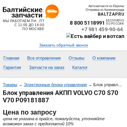
Автозапчасти из Европы
Отправка из Калининграда
BALTZAP.RU
МЫ РАБОТАЕМ ПН...ПТ
БЕСПЛАТНО
8 800 5118991
ПО РОССИИ
С 11:00 ДО 18:00
+7 981 459-90-64
ПО МОСКВЕ
Заказать обратный звонок
Главная
Все отправления
Отзывы
О компании
Гарантия
Запчасти на заказ
Каталог
Товары
→
Электронные блоки управления
→
Блок управления АКПП VOLVO C70 S70 V70 P09181887
Блок управления АКПП VOLVO C70 S70
V70 P09181887
Цена
по запросу
цена не указана в прайсе, пожалуйста, уточняйте
возможен заказ с предоплатой 10%