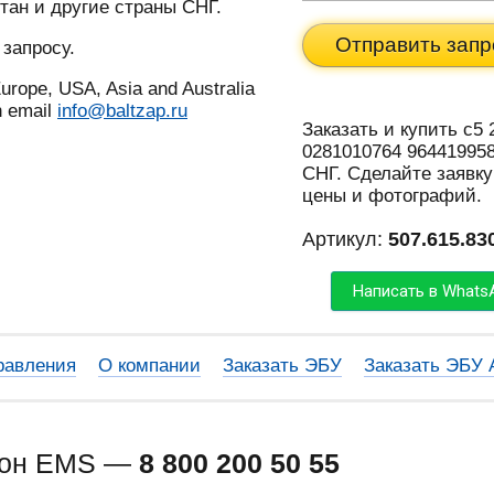
тан и другие страны СНГ.
Отправить запр
 запросу.
urope, USA, Asia and Australia
n email
info@baltzap.ru
Заказать и купить c5 
0281010764 964419958
СНГ. Сделайте заявку
цены и фотографий.
Артикул:
507.615.83
Написать в Whats
равления
О компании
Заказать ЭБУ
Заказать ЭБУ
фон EMS —
8 800 200 50 55