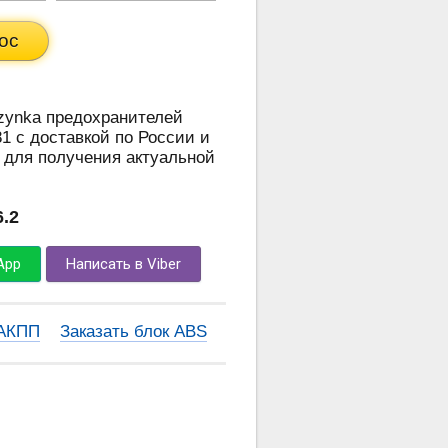
ос
rzynka предохранителей
81 с доставкой по России и
 для получения актуальной
6.2
App
Написать в Viber
 АКПП
Заказать блок ABS