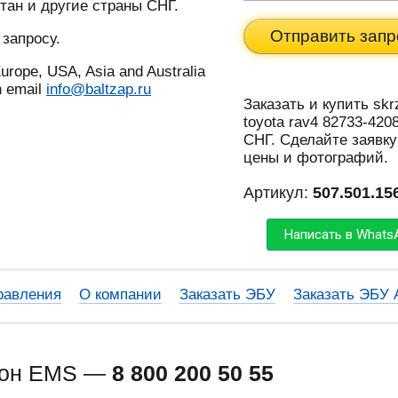
тан и другие страны СНГ.
Отправить запр
 запросу.
urope, USA, Asia and Australia
n email
info@baltzap.ru
Заказать и купить sk
toyota rav4 82733-420
СНГ. Сделайте заявку
цены и фотографий.
Артикул:
507.501.15
Написать в Whats
равления
О компании
Заказать ЭБУ
Заказать ЭБУ
фон EMS —
8 800 200 50 55