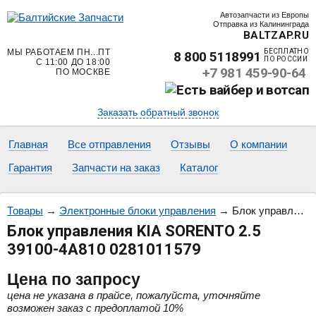
Автозапчасти из Европы
Отправка из Калининграда
BALTZAP.RU
МЫ РАБОТАЕМ ПН...ПТ
БЕСПЛАТНО
8 800 5118991
ПО РОССИИ
С 11:00 ДО 18:00
+7 981 459-90-64
ПО МОСКВЕ
Заказать обратный звонок
Главная
Все отправления
Отзывы
О компании
Гарантия
Запчасти на заказ
Каталог
Товары
→
Электронные блоки управления
→
Блок управления KIA SORENTO 2.5 39100-4A810 0281011579
Блок управления KIA SORENTO 2.5
39100-4A810 0281011579
Цена
по запросу
цена не указана в прайсе, пожалуйста, уточняйте
возможен заказ с предоплатой 10%