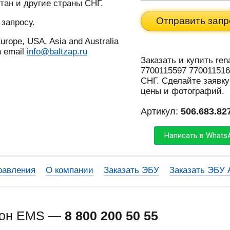
тан и другие страны СНГ.
Отправить запр
 запросу.
urope, USA, Asia and Australia
n email
info@baltzap.ru
Заказать и купить rena
7700115597 770011516
СНГ. Сделайте заявку
цены и фотографий.
Артикул:
506.683.82
Написать в Whats
равления
О компании
Заказать ЭБУ
Заказать ЭБУ
фон EMS —
8 800 200 50 55