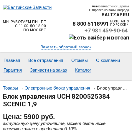
Автозапчасти из Европы
Отправка из Калининграда
BALTZAP.RU
МЫ РАБОТАЕМ ПН...ПТ
БЕСПЛАТНО
8 800 5118991
ПО РОССИИ
С 11:00 ДО 18:00
+7 981 459-90-64
ПО МОСКВЕ
Заказать обратный звонок
Главная
Все отправления
Отзывы
О компании
Гарантия
Запчасти на заказ
Каталог
Товары
→
Электронные блоки управления
→
Блок управления UCH 8200525384 SCENIC 1,9
Блок управления UCH 8200525384
SCENIC 1,9
Цена:
5900
руб.
актуальную цену уточняйте, может быть ниже
возможен заказ с предоплатой 10%