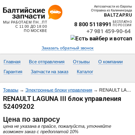
Автозапчасти из Европы
Отправка из Калининграда
BALTZAP.RU
МЫ РАБОТАЕМ ПН...ПТ
БЕСПЛАТНО
8 800 5118991
ПО РОССИИ
С 11:00 ДО 18:00
+7 981 459-90-64
ПО МОСКВЕ
Заказать обратный звонок
Главная
Все отправления
Отзывы
О компании
Гарантия
Запчасти на заказ
Каталог
Товары
→
Электронные блоки управления
→
RENAULT LAGUNA III блок управления 52409202
RENAULT LAGUNA III блок управления
52409202
Цена
по запросу
цена не указана в прайсе, пожалуйста, уточняйте
возможен заказ с предоплатой 10%