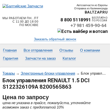
Автозапчасти из Европы
Отправка из Калининграда
BALTZAP.RU
МЫ РАБОТАЕМ ПН...ПТ
БЕСПЛАТНО
8 800 5118991
ПО РОССИИ
С 11:00 ДО 18:00
+7 981 459-90-64
ПО МОСКВЕ
Заказать обратный звонок
Главная
Все отправления
Отзывы
О компании
Гарантия
Запчасти на заказ
Каталог
Товары
→
Электронные блоки управления
→
Блок управления RENAULT 1.5 DCI S122326109A 8200565863
Блок управления RENAULT 1.5 DCI
S122326109A 8200565863
Цена
по запросу
цена не указана в прайсе, пожалуйста, уточняйте
возможен заказ с предоплатой 10%