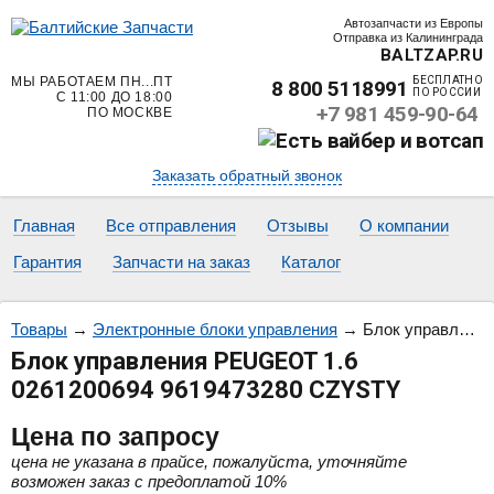
Автозапчасти из Европы
Отправка из Калининграда
BALTZAP.RU
МЫ РАБОТАЕМ ПН...ПТ
БЕСПЛАТНО
8 800 5118991
ПО РОССИИ
С 11:00 ДО 18:00
+7 981 459-90-64
ПО МОСКВЕ
Заказать обратный звонок
Главная
Все отправления
Отзывы
О компании
Гарантия
Запчасти на заказ
Каталог
Товары
→
Электронные блоки управления
→
Блок управления PEUGEOT 1.6 0261200694 9619473280 CZYSTY
Блок управления PEUGEOT 1.6
0261200694 9619473280 CZYSTY
Цена
по запросу
цена не указана в прайсе, пожалуйста, уточняйте
возможен заказ с предоплатой 10%