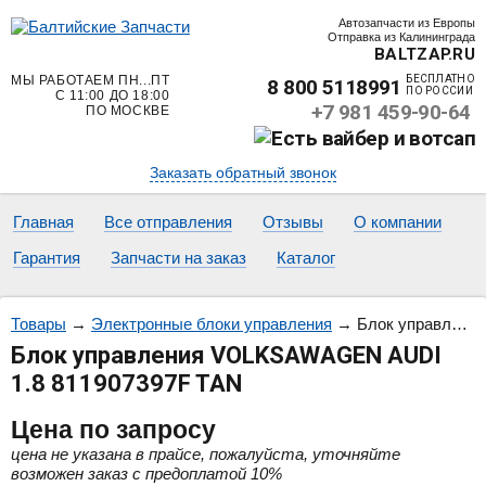
Автозапчасти из Европы
Отправка из Калининграда
BALTZAP.RU
МЫ РАБОТАЕМ ПН...ПТ
БЕСПЛАТНО
8 800 5118991
ПО РОССИИ
С 11:00 ДО 18:00
+7 981 459-90-64
ПО МОСКВЕ
Заказать обратный звонок
Главная
Все отправления
Отзывы
О компании
Гарантия
Запчасти на заказ
Каталог
Товары
→
Электронные блоки управления
→
Блок управления VOLKSAWAGEN AUDI 1.8 811907397F TAN
Блок управления VOLKSAWAGEN AUDI
1.8 811907397F TAN
Цена
по запросу
цена не указана в прайсе, пожалуйста, уточняйте
возможен заказ с предоплатой 10%