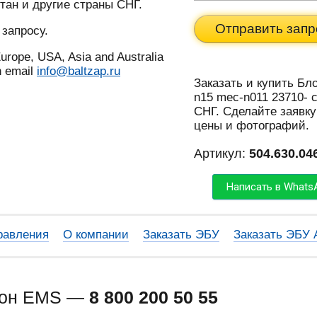
тан и другие страны СНГ.
Отправить запр
 запросу.
urope, USA, Asia and Australia
n email
info@baltzap.ru
Заказать и купить Бл
n15 mec-n011 23710- 
СНГ. Сделайте заявку
цены и фотографий.
Артикул:
504.630.04
Написать в Whats
равления
О компании
Заказать ЭБУ
Заказать ЭБУ
фон EMS —
8 800 200 50 55