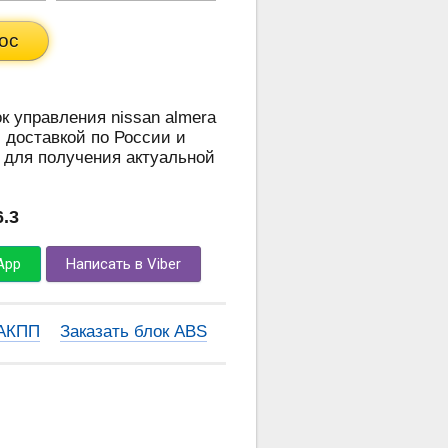
ос
ок управления nissan almera
с доставкой по России и
 для получения актуальной
6.3
App
Написать в Viber
 АКПП
Заказать блок ABS