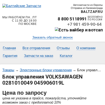
Автозапчасти из Европы
Отправка из Калининграда
BALTZAP.RU
МЫ РАБОТАЕМ ПН...ПТ
БЕСПЛАТНО
8 800 5118991
ПО РОССИИ
С 11:00 ДО 18:00
+7 981 459-90-64
ПО МОСКВЕ
Заказать обратный звонок
Главная
Все отправления
Отзывы
О компании
Гарантия
Запчасти на заказ
Каталог
Товары
→
Электронные блоки управления
→
Блок управления VOLKSAWAGEN 0281010049 045906019L
Блок управления VOLKSAWAGEN
0281010049 045906019L
Цена
по запросу
цена не указана в прайсе, пожалуйста, уточняйте
возможен заказ с предоплатой 10%