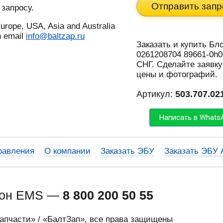
Отправить запр
 запросу.
urope, USA, Asia and Australia
n email
info@baltzap.ru
Заказать и купить Бло
0261208704 89661-0h0
СНГ. Сделайте заявку
цены и фотографий.
Артикул:
503.707.02
Написать в Whats
равления
О компании
Заказать ЭБУ
Заказать ЭБУ
фон EMS —
8 800 200 50 55
запчасти» / «БалтЗап», все права защищены