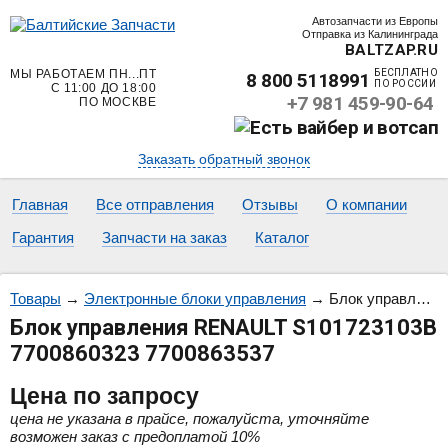
Автозапчасти из Европы
Отправка из Калининграда
BALTZAP.RU
МЫ РАБОТАЕМ ПН...ПТ
БЕСПЛАТНО
8 800 5118991
ПО РОССИИ
С 11:00 ДО 18:00
+7 981 459-90-64
ПО МОСКВЕ
Заказать обратный звонок
Главная
Все отправления
Отзывы
О компании
Гарантия
Запчасти на заказ
Каталог
Товары
→
Электронные блоки управления
→
Блок управления RENAULT S101723103B 7700860323 7700863537
Блок управления RENAULT S101723103B
7700860323 7700863537
Цена
по запросу
цена не указана в прайсе, пожалуйста, уточняйте
возможен заказ с предоплатой 10%