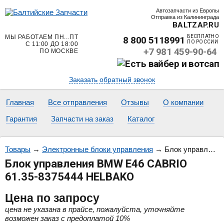
Автозапчасти из Европы
Отправка из Калининграда
BALTZAP.RU
МЫ РАБОТАЕМ ПН...ПТ
БЕСПЛАТНО
8 800 5118991
ПО РОССИИ
С 11:00 ДО 18:00
+7 981 459-90-64
ПО МОСКВЕ
Заказать обратный звонок
Главная
Все отправления
Отзывы
О компании
Гарантия
Запчасти на заказ
Каталог
Товары
→
Электронные блоки управления
→
Блок управления BMW E46 CABRIO 61.35-8375444 HELBAKO
Блок управления BMW E46 CABRIO
61.35-8375444 HELBAKO
Цена
по запросу
цена не указана в прайсе, пожалуйста, уточняйте
возможен заказ с предоплатой 10%