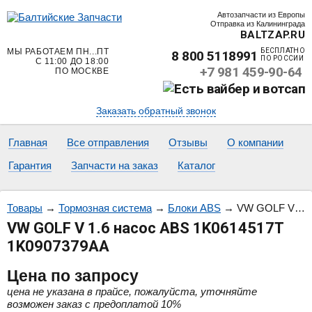
Автозапчасти из Европы
Отправка из Калининграда
BALTZAP.RU
МЫ РАБОТАЕМ ПН...ПТ
БЕСПЛАТНО
8 800 5118991
ПО РОССИИ
С 11:00 ДО 18:00
+7 981 459-90-64
ПО МОСКВЕ
Заказать обратный звонок
Главная
Все отправления
Отзывы
О компании
Гарантия
Запчасти на заказ
Каталог
Товары
→
Тормозная система
→
Блоки ABS
→
VW GOLF V 1.6 насос ABS 1K0614517T 1K0907379AA
VW GOLF V 1.6 насос ABS 1K0614517T
1K0907379AA
Цена
по запросу
цена не указана в прайсе, пожалуйста, уточняйте
возможен заказ с предоплатой 10%