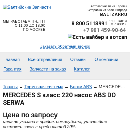
Автозапчасти из Европы
Отправка из Калининграда
BALTZAP.RU
МЫ РАБОТАЕМ ПН...ПТ
БЕСПЛАТНО
8 800 5118991
ПО РОССИИ
С 11:00 ДО 18:00
+7 981 459-90-64
ПО МОСКВЕ
Заказать обратный звонок
Главная
Все отправления
Отзывы
О компании
Гарантия
Запчасти на заказ
Каталог
Товары
→
Тормозная система
→
Блоки ABS
→
MERCEDES S класс 220 насос ABS DO SERWA
MERCEDES S класс 220 насос ABS DO
SERWA
Цена
по запросу
цена не указана в прайсе, пожалуйста, уточняйте
возможен заказ с предоплатой 20%