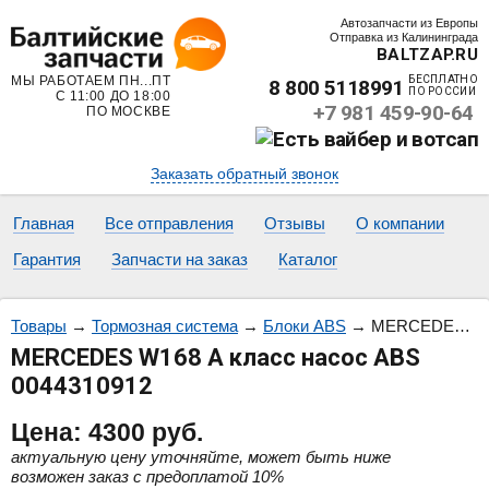
Автозапчасти из Европы
Отправка из Калининграда
BALTZAP.RU
МЫ РАБОТАЕМ ПН...ПТ
БЕСПЛАТНО
8 800 5118991
ПО РОССИИ
С 11:00 ДО 18:00
+7 981 459-90-64
ПО МОСКВЕ
Заказать обратный звонок
Главная
Все отправления
Отзывы
О компании
Гарантия
Запчасти на заказ
Каталог
Товары
→
Тормозная система
→
Блоки ABS
→
MERCEDES W168 A класс насос ABS 0044310912
MERCEDES W168 A класс насос ABS
0044310912
Цена:
4300
руб.
актуальную цену уточняйте, может быть ниже
возможен заказ с предоплатой 10%