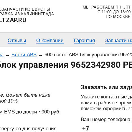
МЫ РАБОТАЕМ ПН...ПТ
ОЗАПЧАСТИ ИЗ ЕВРОПЫ
С 11:00 ДО 18:00
РАВКА ИЗ КАЛИНИНГРАДА
ПО МОСКВЕ
LTZAP.RU
Отзывы
О компании
Гарантия
Запчасти н
ма
→
Блоки ABS
→
600.насос ABS блок управления 96
блок управления 9652342980 
Заказать или зад
те, может быть ниже
Укажите контактные 
той 10%
вами в рабочее время
поможем оформить зак
м EMS до двери ~900 руб.
Ваш номер телефона
оверку со дня получения.