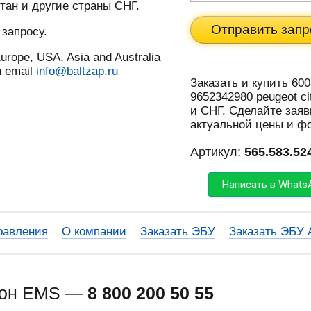
тан и другие страны СНГ.
Отправить запр
 запросу.
urope, USA, Asia and Australia
n email
info@baltzap.ru
Заказать и купить 60
9652342980 peugeot ci
и СНГ. Сделайте заяв
актуальной цены и ф
Артикул:
565.583.52
Написать в Whats
равления
О компании
Заказать ЭБУ
Заказать ЭБУ
фон EMS —
8 800 200 50 55