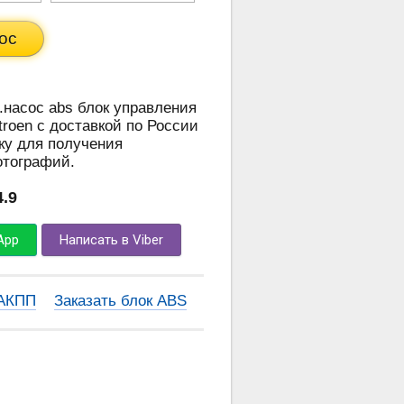
ос
0.насос abs блок управления
troen с доставкой по России
ку для получения
отографий.
4.9
App
Написать в Viber
 АКПП
Заказать блок ABS