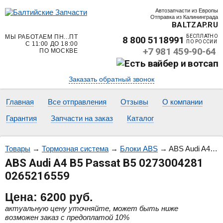
Автозапчасти из Европы
Отправка из Калининграда
BALTZAP.RU
МЫ РАБОТАЕМ ПН...ПТ
БЕСПЛАТНО
8 800 5118991
ПО РОССИИ
С 11:00 ДО 18:00
+7 981 459-90-64
ПО МОСКВЕ
Заказать обратный звонок
Главная
Все отправления
Отзывы
О компании
Гарантия
Запчасти на заказ
Каталог
Товары
→
Тормозная система
→
Блоки ABS
→
ABS Audi A4 B5 Passat B5 0273004281 0265216559
ABS Audi A4 B5 Passat B5 0273004281
0265216559
Цена:
6200
руб.
актуальную цену уточняйте, может быть ниже
возможен заказ с предоплатой 10%