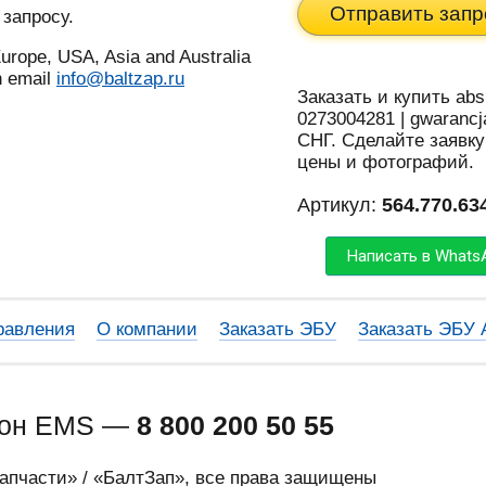
Отправить запр
 запросу.
urope, USA, Asia and Australia
n email
info@baltzap.ru
Заказать и купить abs
0273004281 | gwarancj
СНГ. Сделайте заявку
цены и фотографий.
Артикул:
564.770.63
Написать в Whats
равления
О компании
Заказать ЭБУ
Заказать ЭБУ
фон EMS —
8 800 200 50 55
запчасти» / «БалтЗап», все права защищены