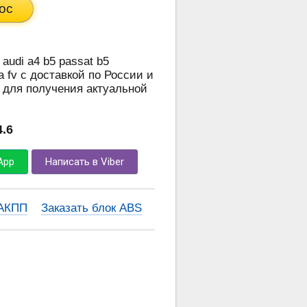
ос
 audi a4 b5 passat b5
a fv с доставкой по России и
 для получения актуальной
4.6
App
Написать в Viber
 АКПП
Заказать блок ABS