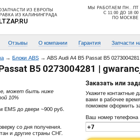
МЫ РАБОТАЕМ ПН...ПТ
ОЗАПЧАСТИ ИЗ ЕВРОПЫ
С 11:00 ДО 18:00
РАВКА ИЗ КАЛИНИНГРАДА
ПО МОСКВЕ
LTZAP.RU
Отзывы
О компании
Гарантия
Запчасти н
ма
→
Блоки ABS
→
ABS Audi A4 B5 Passat B5 0273004281 
Passat B5 0273004281 | gwaranc
Заказать или зад
те, может быть ниже
Укажите контактные 
той 10%
вами в рабочее время
поможем оформить зак
м EMS до двери ~900 руб.
Ваш номер телефона
оверку со дня получения.
тан и другие страны СНГ.