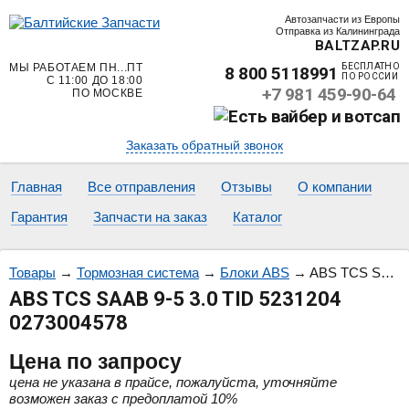
Автозапчасти из Европы
Отправка из Калининграда
BALTZAP.RU
МЫ РАБОТАЕМ ПН...ПТ
БЕСПЛАТНО
8 800 5118991
ПО РОССИИ
С 11:00 ДО 18:00
+7 981 459-90-64
ПО МОСКВЕ
Заказать обратный звонок
Главная
Все отправления
Отзывы
О компании
Гарантия
Запчасти на заказ
Каталог
Товары
→
Тормозная система
→
Блоки ABS
→
ABS TCS SAAB 9-5 3.0 TID 5231204 0273004578
ABS TCS SAAB 9-5 3.0 TID 5231204
0273004578
Цена
по запросу
цена не указана в прайсе, пожалуйста, уточняйте
возможен заказ с предоплатой 10%