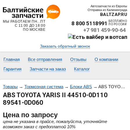
Автозапчасти из Европы
Отправка из Калининграда
BALTZAP.RU
МЫ РАБОТАЕМ ПН...ПТ
БЕСПЛАТНО
8 800 5118991
ПО РОССИИ
С 11:00 ДО 18:00
+7 981 459-90-64
ПО МОСКВЕ
Заказать обратный звонок
Главная
Все отправления
Отзывы
О компании
Гарантия
Запчасти на заказ
Каталог
Товары
→
Тормозная система
→
Блоки ABS
→
ABS TOYOTA YARIS II 44510-0D110 89541-0D060
ABS TOYOTA YARIS II 44510-0D110
89541-0D060
Цена
по запросу
цена не указана в прайсе, пожалуйста, уточняйте
возможен заказ с предоплатой 10%