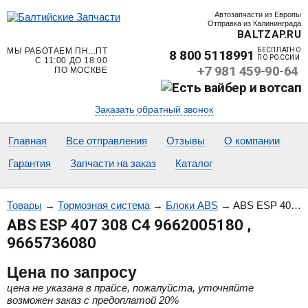
Автозапчасти из Европы
Отправка из Калининграда
BALTZAP.RU
МЫ РАБОТАЕМ ПН...ПТ
БЕСПЛАТНО
8 800 5118991
ПО РОССИИ
С 11:00 ДО 18:00
+7 981 459-90-64
ПО МОСКВЕ
Заказать обратный звонок
Главная
Все отправления
Отзывы
О компании
Гарантия
Запчасти на заказ
Каталог
Товары
→
Тормозная система
→
Блоки ABS
→
ABS ESP 407 308 C4 9662005180 , 9665736080
ABS ESP 407 308 C4 9662005180 ,
9665736080
Цена
по запросу
цена не указана в прайсе, пожалуйста, уточняйте
возможен заказ с предоплатой 20%