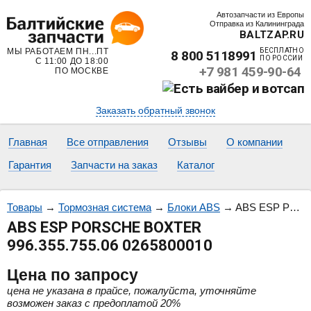
Автозапчасти из Европы
Отправка из Калининграда
BALTZAP.RU
МЫ РАБОТАЕМ ПН...ПТ
БЕСПЛАТНО
8 800 5118991
ПО РОССИИ
С 11:00 ДО 18:00
+7 981 459-90-64
ПО МОСКВЕ
Заказать обратный звонок
Главная
Все отправления
Отзывы
О компании
Гарантия
Запчасти на заказ
Каталог
Товары
→
Тормозная система
→
Блоки ABS
→
ABS ESP PORSCHE BOXTER 996.355.755.06 0265800010
ABS ESP PORSCHE BOXTER
996.355.755.06 0265800010
Цена
по запросу
цена не указана в прайсе, пожалуйста, уточняйте
возможен заказ с предоплатой 20%